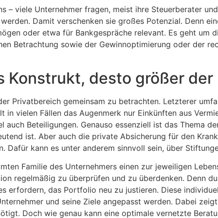
s – viele Unternehmer fragen, meist ihre Steuerberater un
werden. Damit verschenken sie großes Potenzial. Denn eine
mögen oder etwa für Bankgespräche relevant. Es geht um di
rlichen Betrachtung sowie der Gewinnoptimierung oder der r
 Konstrukt, desto größer de
er Privatbereich gemeinsam zu betrachten. Letzterer umfas
t in vielen Fällen das Augenmerk nur Einkünften aus Vermi
 auch Beteiligungen. Genauso essenziell ist das Thema de
nd ist. Aber auch die private Absicherung für den Krankhe
 Dafür kann es unter anderem sinnvoll sein, über Stiftung
esamten Familie des Unternehmers einen zur jeweiligen Leb
ion regelmäßig zu überprüfen und zu überdenken. Denn dur
erfordern, das Portfolio neu zu justieren. Diese individue
nternehmer und seine Ziele angepasst werden. Dabei zeigt 
tigt. Doch wie genau kann eine optimale vernetzte Berat